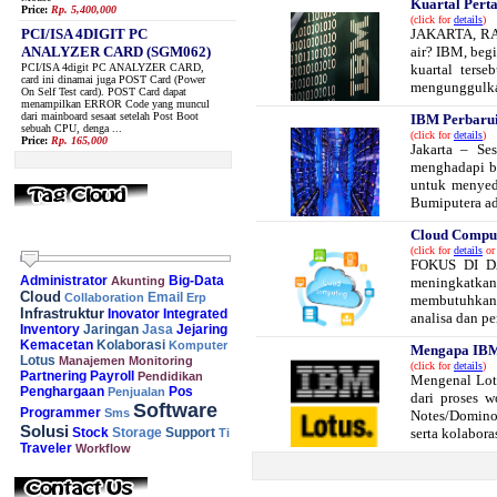
Kuartal Pert
Price:
Rp. 5,400,000
(click for
details
)
PCI/ISA 4DIGIT PC
JAKARTA, RABU
ANALYZER CARD (SGM062)
air? IBM, beg
PCI/ISA 4digit PC ANALYZER CARD,
kuartal ters
card ini dinamai juga POST Card (Power
mengunggulkan
On Self Test card). POST Card dapat
menampilkan ERROR Code yang muncul
dari mainboard sesaat setelah Post Boot
IBM Perbarui
sebuah CPU, denga ...
(click for
details
)
Price:
Rp. 165,000
Jakarta – Se
menghadapi b
untuk menyed
Bumiputera adal
Cloud Compu
(click for
details
or 
FOKUS DI DA
Administrator
Big-Data
Akunting
meningkatkan
Cloud
Collaboration
Email
Erp
membutuhkan 
Infrastruktur
Inovator
Integrated
analisa dan pe
Inventory
Jaringan
Jejaring
Jasa
Kemacetan
Kolaborasi
Komputer
Mengapa IBM
Lotus
Manajemen
Monitoring
(click for
details
)
Partnering
Payroll
Pendidikan
Mengenal Lot
Penghargaan
Pos
Penjualan
dari proses 
Software
Programmer
Sms
Notes/Domino 
Solusi
Stock
Support
serta kolaboras
Storage
Ti
Traveler
Workflow