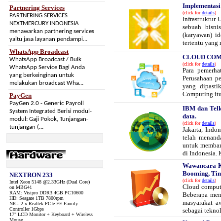
Implementasi
Partnering Services
(click for
details
)
PARTNERING SERVICES
Infrastruktur
NEXTMERCURY INDONESIA
sebuah bisn
menawarkan partnering services
(karyawan) i
yaitu jasa layanan pendampi...
tertentu yang
WhatsApp Broadcast
CLOUD COMPU
WhatsApp Broadcast / Bulk
(click for
details
)
WhatsApp Service Bagi Anda
Para pemerha
yang berkeinginan untuk
Perusahaan pe
melakukan broadcast Wha...
yang dipast
Computing itu.
PayGen
PayGen 2.0 - Generic Payroll
IBM dan Tel
System Integrated Berisi modul-
data.
modul: Gaji Pokok, Tunjangan-
(click for
details
)
tunjangan (...
Jakarta, Ind
telah menanda
untuk membang
di Indonesia. K
Wawancara Kh
Booming, Ti
NEXTRON 233
(click for
details
)
Intel Xeon 5148 @2.33GHz (Dual Core)
Cloud computi
on MBG41
RAM: Visipro DDR3 4GB PC10600
Beberapa meny
HD: Seagate 1TB 7800rpm
masyarakat a
NIC: 2 x Realtek PCIe FE Family
Controller 1Gbps
sebagai teknol
17" LCD Monitor + Keyboard + Wireless
Mouse