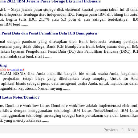
ama 2012, IBM Jawara Pasar Storage Eksternal Indonesia
 – Siapa jawara pasar storage disk eksternal kuartal pertama tahun ini di tana
itu dilaporkan lembaga riset independen IDC. Pangsa pasar IBM di bidang ini untu
ebut, begitu tulis IDC, 21,7% atau 5,3 poin di atas saingan terdekatnya. ID
 IBM berd .......
 Pusat Data dan Pusat Pemulihan Data ICB Bumiputera
suai dengan panduan yang ditetapkan oleh Bank Indonesia tentang persiapa
encana yang tidak diduga, Bank ICB Bumiputera Bank bekerjasama dengan IB
iakan layanan Pengelolaan Pusat Data (DC) dan Pemulihan Bencana (DRC). IC
ah salah satu bank ritel t .......
ting
click to
contact us
)
LAM BISNIS Jika Anda memiliki banyak ide untuk usaha Anda, bagaiman
 penjualan, tetapi biaya yang dikeluarkan tetap ramping. Untuk itu And
aplikasi bisnis sebagai pusat data mengenai usaha Anda, untuk membantu dala
ngambilan keputusan. Namun sayang .......
 Lotus Notes/Domino?
us Domino e-workflow Lotus Domino e-workflow adalah implementasi elektroni
workflow dengan menggunakan teknologi IBM Lotus Notes/Domino. IBM Lotu
menggunakan teknologi messaging sebagai basis pertukaran data dan komunikas
i, yang menciptakan sua .......
Previous
1
Next