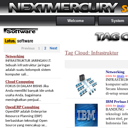
Welcome
System
Previous
1
2
Next
Tag Cloud: Infrastruktur
Networking
INFRASTRUKTUR JARINGAN I.T.
Sebuah infrastruktur jaringan
adalah suatu kelompok sistem
Networking
komputer sali...
(click for
details
or 
INFRASTRUKTU
Cloud Computing
komputer sali
FOKUS DI DALAM BISNIS Jika
Secara khusus
Anda memiliki banyak ide untuk
di-setup sesuai
usaha Anda, bagaimana
meningkatkan penjual...
IBM Perluas
(click for
details
)
OpenERP Consulting
BANDUNG – P
OpenERP adalah Enterprise
teknologi inf
Resource Planning (ERP)
sektor ritel,
berbasiskan teknologi Open
Indonesia Tan 
Source yang mencakup se...