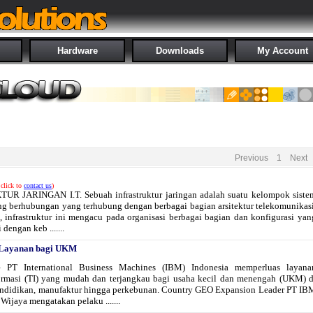
Hardware
Downloads
My Account
Previous
1
Next
click to
contact us
)
R JARINGAN I.T. Sebuah infrastruktur jaringan adalah suatu kelompok siste
ng berhubungan yang terhubung dengan berbagai bagian arsitektur telekomunikasi
, infrastruktur ini mengacu pada organisasi berbagai bagian dan konfigurasi yan
 dengan keb .......
 Layanan bagi UKM
T International Business Machines (IBM) Indonesia memperluas layana
ormasi (TI) yang mudah dan terjangkau bagi usaha kecil dan menengah (UKM) d
 pendidikan, manufaktur hingga perkebunan. Country GEO Expansion Leader PT IB
Wijaya mengatakan pelaku .......