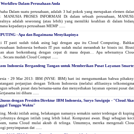
 Workflow Dalam Perusahaan Anda
 Usaha Dalam suatu perusahaan, adalah 3 hal pokok yang merupakan elemen dala
is: MANUSIA PROSES INFORMASI Di dalam sebuah perusahaan, MANUSI
dealnya adalah seseorang (atau lebih) yang memiliki keahlian di dalam bidan
 mana kepadanya perusahaan MEMP .......
TING - Apa dan Bagaimana Menyikapinya
ti IT pasti sudah tidak asing lagi dengan apa itu Cloud Computing.. Bahka
rusahaan Indonesia berbasis IT pun sudah mulai merambah ke bisnis ini. Bisni
ikan akan berkembang dengan cepat di masa depan… Apa sebenarnya Clou
. Secara mudah Cloud Comput .......
kom Indonesia Bergandeng Tangan untuk Memberikan Pusat Layanan Smarte
onesia - 29 Mar 2013: IBM (NYSE: IBM) hari ini mengumumkan bahwa pihakny
tangani perjanjian dengan Telkom Indonesia (melalui afiliasinya telkomsigma
un sebuah pusat data bersama-sama dan menyediakan layanan operasi pusat dat
erjasama ini dihara .......
usus dengan Presiden Direktur IBM Indonesia, Suryo Suwignjo - "Cloud Aka
nggal Tunggu Waktu"
ng. Meski istilah asing, belakangan namanya semakin santer terdengar di kuping
ebutnya dengan istilah yang lebih lokal. Komputasi awan. Bagi sebagian keci
wam, nama Cloud mulai akrab di telinga. Umumnya, mereka mengenali Clou
ogi penyimpanan dat .......